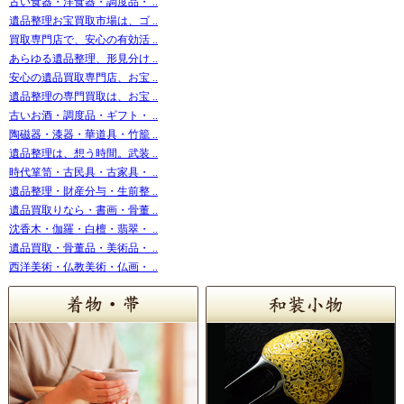
古い食器・洋食器・調度品・ ..
遺品整理お宝買取市場は、ゴ ..
買取専門店で、安心の有効活 ..
あらゆる遺品整理、形見分け ..
安心の遺品買取専門店、お宝 ..
遺品整理の専門買取は、お宝 ..
古いお酒・調度品・ギフト・ ..
陶磁器・漆器・華道具・竹籠 ..
遺品整理は、想う時間。武装 ..
時代箪笥・古民具・古家具・ ..
遺品整理・財産分与・生前整 ..
遺品買取りなら・書画・骨董 ..
沈香木・伽羅・白檀・翡翠・ ..
遺品買取・骨董品・美術品・ ..
西洋美術・仏教美術・仏画・ ..