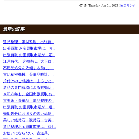
07:15, Thursday, Jun 01, 2023 ¦
固定リンク
最新の記事
遺品整理、家財整理、出張買 ..
出張買取 お宝買取市場は、お ..
出張買取 お宝買取市場が、応 ..
江戸時代、明治時代、大正ロ ..
不用品処分を依頼する前に、 ..
古い精密機械、骨董品時計、 ..
片付けのご相談は、まるごと ..
遺品の専門買取による有効活 ..
令和六年も、全国出張買取 お ..
古美術・骨董品・遺品整理の ..
出張買取 お宝買取市場が、遺 ..
売却処分にお困りの古い品物 ..
美しい鑑賞石・観賞石・古美 ..
遺品整理お宝買取市場は、8月 ..
お使いにならない、古道具、 ..